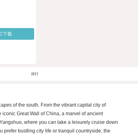
PC下载
排行
pes of the south. From the vibrant capital city of
he iconic Great Wall of China, a marvel of ancient
of Yangshuo, where you can take a leisurely cruise down
refer bustling city life or tranquil countryside, the