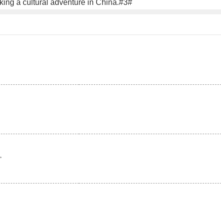
king a cultural adventure in China.#3#
。