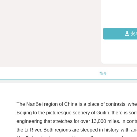
安
简介
The NanBei region of China is a place of contrasts, wher
Beijing to the picturesque scenery of Guilin, there is som
engineering that stretches for over 13,000 miles. In co
the Li River. Both regions are steeped in history, with a