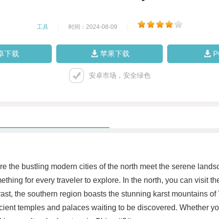
工具
|
时间：2024-08-09
|
卓下载
苹果下载
安卓市场，安全绿色
e the bustling modern cities of the north meet the serene landsca
ething for every traveler to explore. In the north, you can visit t
ntrast, the southern region boasts the stunning karst mountains 
ncient temples and palaces waiting to be discovered. Whether you p