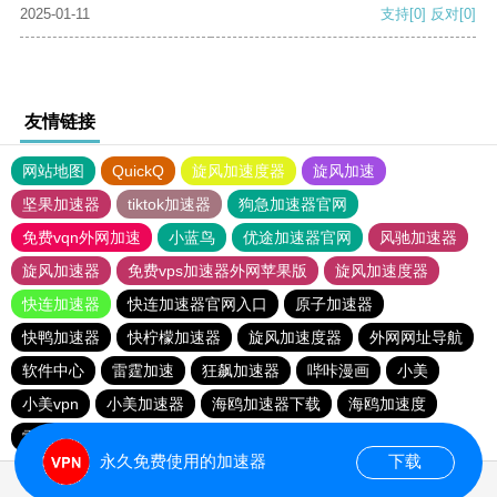
2025-01-11
支持
[0]
反对
[0]
友情链接
网站地图
QuickQ
旋风加速度器
旋风加速
坚果加速器
tiktok加速器
狗急加速器官网
免费vqn外网加速
小蓝鸟
优途加速器官网
风驰加速器
旋风加速器
免费vps加速器外网苹果版
旋风加速度器
快连加速器
快连加速器官网入口
原子加速器
快鸭加速器
快柠檬加速器
旋风加速度器
外网网址导航
软件中心
雷霆加速
狂飙加速器
哔咔漫画
小美
小美vpn
小美加速器
海鸥加速器下载
海鸥加速度
雷霆加速
雷霆加速下载
雷霆加速版ins
永久免费使用的加速器
下载