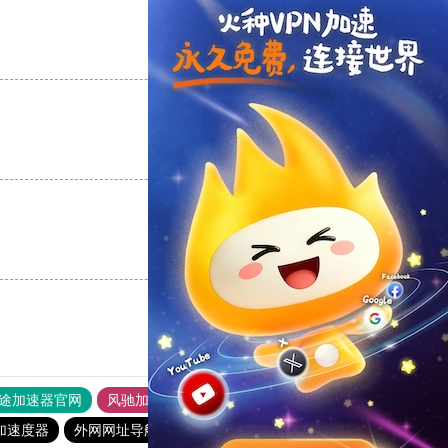
支持
[0]
反对
[0]
支持
[0]
反对
[0]
支持
[0]
反对
[0]
途加速器官网
风驰加速器
旋风加速器
加速度器
外网网址导航
软件中心
雷霆加速
狂飙加速器