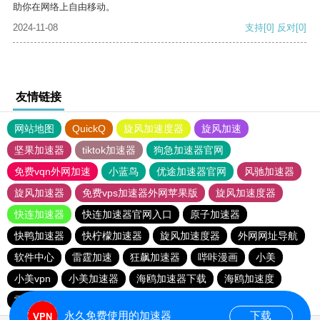
助你在网络上自由移动。
2024-11-08
支持
[0]
反对
[0]
友情链接
网站地图
QuickQ
旋风加速度器
旋风加速
坚果加速器
tiktok加速器
狗急加速器官网
免费vqn外网加速
小蓝鸟
优途加速器官网
风驰加速器
旋风加速器
免费vps加速器外网苹果版
旋风加速度器
快连加速器
快连加速器官网入口
原子加速器
快鸭加速器
快柠檬加速器
旋风加速度器
外网网址导航
软件中心
雷霆加速
狂飙加速器
哔咔漫画
小美
小美vpn
小美加速器
海鸥加速器下载
海鸥加速度
雷霆加速
雷霆加速下载
雷霆加速版ins
永久免费使用的加速器
下载