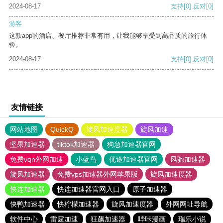
2024-08-17
支持
[0]
反对
[0]
游客
这款app的酒店、餐厅推荐非常有用，让我能够享受到高品质的旅行体
验。
2024-08-17
支持
[0]
反对
[0]
友情链接
网站地图
QuickQ
旋风加速度器
旋风加速
坚果加速器
tiktok加速器
狗急加速器官网
免费vqn外网加速
小蓝鸟
优途加速器官网
风驰加速器
旋风加速器
免费vps加速器外网苹果版
旋风加速度器
快连加速器
快连加速器官网入口
原子加速器
快鸭加速器
快柠檬加速器
旋风加速度器
外网网址导航
软件中心
雷霆加速
狂飙加速器
哔咔漫画
瑞乐小说